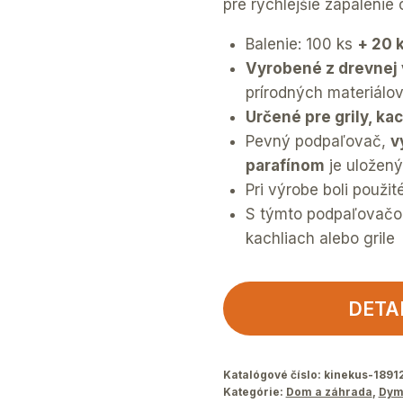
pre rýchlejšie zapálenie 
Balenie: 100 ks
+ 20 k
Vyrobené z drevnej 
prírodných materiálo
Určené pre grily, kac
Pevný podpaľovač,
v
parafínom
je uložený
Pri výrobe boli použit
S týmto podpaľovačom
kachliach alebo grile
DETA
Katalógové číslo:
kinekus-1891
Kategórie:
Dom a záhrada
,
Dym