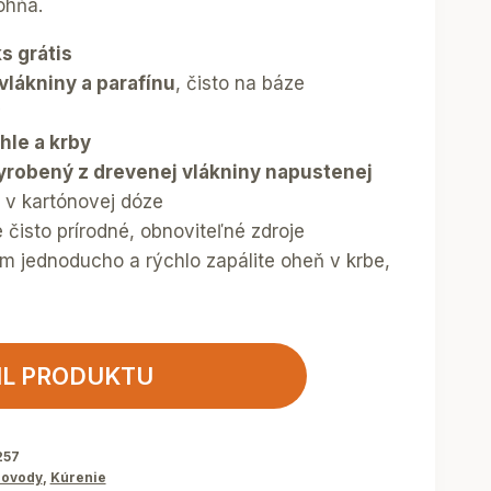
ohňa.
s grátis
vlákniny a parafínu
, čisto na báze
v
hle a krby
yrobený z drevenej vlákniny napustenej
 v kartónovej dóze
é čisto prírodné, obnoviteľné zdroje
 jednoducho a rýchlo zapálite oheň v krbe,
IL PRODUKTU
257
ovody
,
Kúrenie