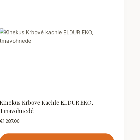
Kinekus Krbové Kachle ELDUR EKO,
Tmavohnedé
€
1,287.00