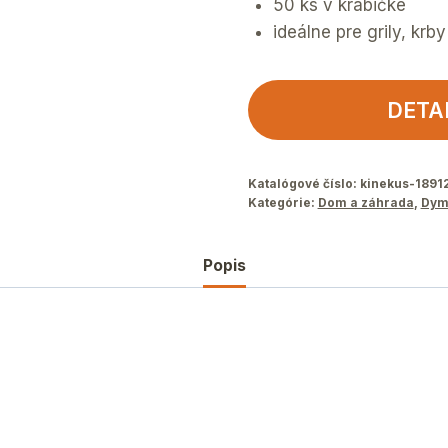
50 ks v krabičke
ideálne pre grily, krb
DETA
Katalógové číslo:
kinekus-1891
Kategórie:
Dom a záhrada
,
Dym
Popis