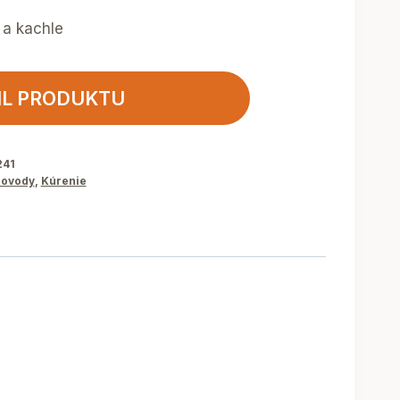
y a kachle
IL PRODUKTU
241
ovody
,
Kúrenie