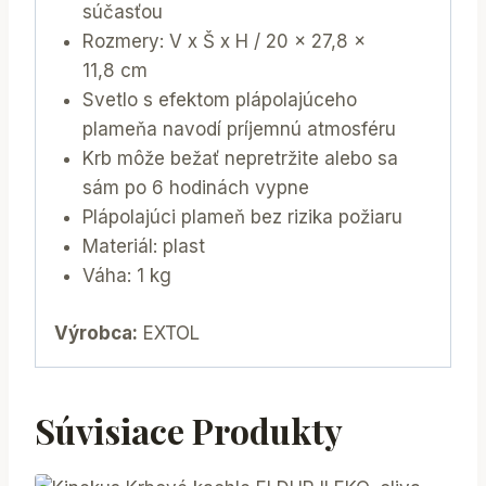
súčasťou
Rozmery: V x Š x H / 20 x 27,8 x
11,8 cm
Svetlo s efektom plápolajúceho
plameňa navodí príjemnú atmosféru
Krb môže bežať nepretržite alebo sa
sám po 6 hodinách vypne
Plápolajúci plameň bez rizika požiaru
Materiál: plast
Váha: 1 kg
Výrobca:
EXTOL
Súvisiace Produkty