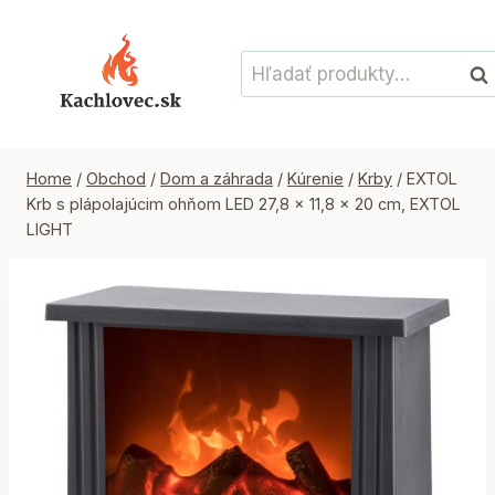
Skip
to
Hľadať:
content
Vyh
Home
/
Obchod
/
Dom a záhrada
/
Kúrenie
/
Krby
/
EXTOL
Krb s plápolajúcim ohňom LED 27,8 x 11,8 x 20 cm, EXTOL
LIGHT