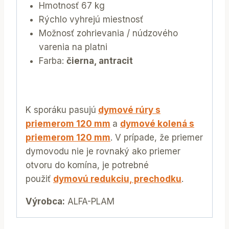
Hmotnosť 67 kg
Rýchlo vyhrejú miestnosť
Možnosť zohrievania / núdzového
varenia na platni
Farba:
čierna, antracit
K sporáku pasujú
dymové rúry s
priemerom 120 mm
a
dymové kolená s
priemerom 120 mm
. V prípade, že priemer
dymovodu nie je rovnaký ako priemer
otvoru do komína, je potrebné
použiť
dymovú redukciu, prechodku
.
Výrobca:
ALFA-PLAM