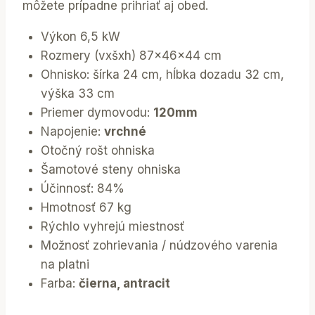
môžete prípadne prihriať aj obed.
Výkon 6,5 kW
Rozmery (vxšxh) 87x46x44 cm
Ohnisko: šírka 24 cm, hĺbka dozadu 32 cm,
výška 33 cm
Priemer dymovodu:
120mm
Napojenie:
vrchné
Otočný rošt ohniska
Šamotové steny ohniska
Účinnosť: 84%
Hmotnosť 67 kg
Rýchlo vyhrejú miestnosť
Možnosť zohrievania / núdzového varenia
na platni
Farba:
čierna, antracit