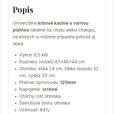
Popis
Univerzálne
krbové kachle s varnou
platňou
ideálne na chatu alebo chalupu,
na ktorých si môžete prípadne prihriať aj
obed.
Výkon 6,5 kW
Rozmery (vxšxh) 87x46x44 cm
Ohnisko: šírka 24 cm, hĺbka dozadu 32
cm, výška 33 cm
Priemer dymovodu:
120mm
Napojenie:
vrchné
Otočný rošt ohniska
Šamotové steny ohniska
Účinnosť: 84%