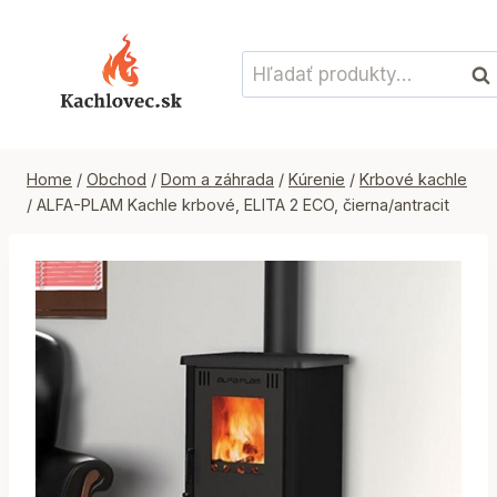
Skip
to
Hľadať:
content
Vyh
Home
/
Obchod
/
Dom a záhrada
/
Kúrenie
/
Krbové kachle
/
ALFA-PLAM Kachle krbové, ELITA 2 ECO, čierna/antracit