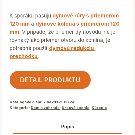
K sporáku pasujú
dymové rúry s priemerom
120 mm
a
dymové kolená s priemerom 120
mm
. V prípade, že priemer dymovodu nie je
rovnaký ako priemer otvoru do komína, je
potrebné použiť
dymovú redukciu,
prechodku
.
DETAIL PRODUKTU
Katalógové číslo:
kinekus-203724
Kategórie:
Dom a záhrada
,
Krbové kachle
,
Kúrenie
Popis