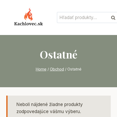
Skip
to
Hľadať:
content
Vyh
Ostatné
Home
/
Obchod
/
Ostatné
Neboli nájdené žiadne produkty
zodpovedajúce vášmu výberu.