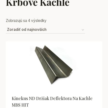
Krbové Kachle
Sorted
Zobrazujú sa 4 výsledky
by
latest
Kinekus ND Držiak Deflektora Na Kachle
MBS HIT