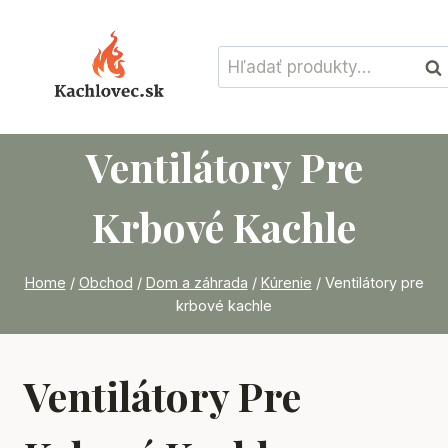
Skip
to
Hľadať:
content
Vyh
Ventilátory Pre
Krbové Kachle
Home
/
Obchod
/
Dom a záhrada
/
Kúrenie
/
Ventilátory pre
krbové kachle
Ventilátory Pre