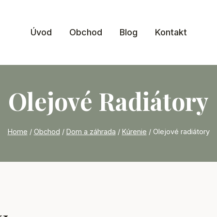
Úvod
Obchod
Blog
Kontakt
Olejové Radiátory
Home
/
Obchod
/
Dom a záhrada
/
Kúrenie
/
Olejové radiátory