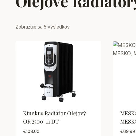
Olejové Radiátor
Sorted
Zobrazuje sa 5 výsledkov
by
latest
Kinekus Radiátor Olejový
MESKO
OR 2500-11 DT
MESKO
€
108.00
€
69.99